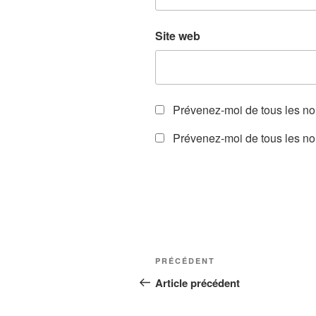
Site web
Prévenez-moi de tous les n
Prévenez-moi de tous les nou
Navigation
Article
PRÉCÉDENT
de
précédent
Article précédent
l’article