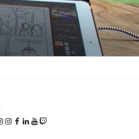
X
don
stagram
Instagram
Facebook
LinkedIn
YouTube
Twitch