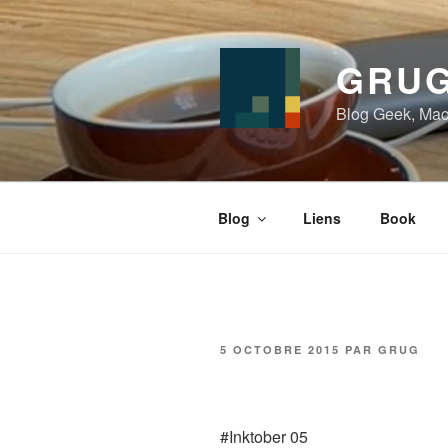
Aller
au
contenu
GRUG
principal
Blog Geek, Mac
Blog
Liens
Book
PUBLIÉ
5 OCTOBRE 2015
PAR
GRUG
LE
#Inktober 05