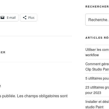
RECHERCHER
Recherche
E-mail
Plus
pour
:
ARTICLES R
Utiliser les co
BER
workflow
Comment gérer 
Clip Studio Pai
5 utilitaires po
e
23 utilitaires g
pour 2023
s publiée.
Les champs obligatoires sont
Installer et dés
studio Paint