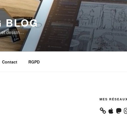
 BLOG
 et dessin…
Contact
RGPD
MES RÉSEAU
Apple
Masto
In