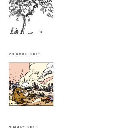
PUBLIÉ
20 AVRIL 2015
LE
PUBLIÉ
9 MARS 2015
LE