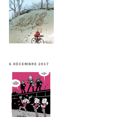
PUBLIÉ
6 DÉCEMBRE 2017
LE