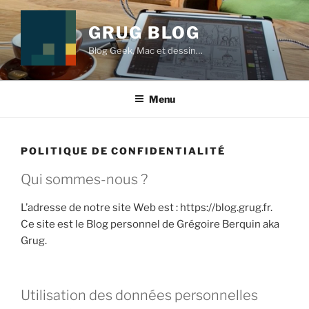
Aller
au
GRUG BLOG
contenu
Blog Geek, Mac et dessin…
principal
Menu
POLITIQUE DE CONFIDENTIALITÉ
Qui sommes-nous ?
L’adresse de notre site Web est : https://blog.grug.fr.
Ce site est le Blog personnel de Grégoire Berquin aka
Grug.
Utilisation des données personnelles