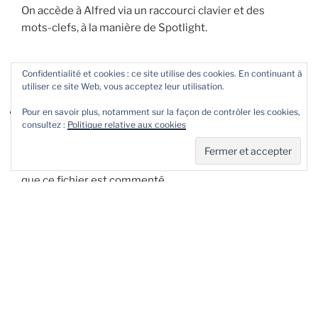
On accède à Alfred via un raccourci clavier et des
mots-clefs, à la manière de Spotlight.
Confidentialité et cookies : ce site utilise des cookies. En continuant à
J’ai donc créé un workflow qui fait ceci :
utiliser ce site Web, vous acceptez leur utilisation.
Avec un mot-clef (com, on peut le redéfinir dans les
Pour en savoir plus, notamment sur la façon de contrôler les cookies,
consultez :
Politique relative aux cookies
préférences du workflow) on peut écrire un
commentaire sur le fichier sélectionné dans le Finder,
et lui attribuer un tag (par défaut jaune) pour signaler
que ce fichier est commenté.
La vue de la fenêtre Finder passe en mode liste, ce qui
permet d’avoir la colonne commentaires apparente.
Et quelques variations, pour éditer le commentaire,
actionner à partir d’un fichier, passer en vue par liste,
voir ouvrir un chemin ou une url si on l’a collée en
commentaire.
J’apporte encore régulièrement des modifications et
des améliorations à ce workflow, pour le mettre à jour,