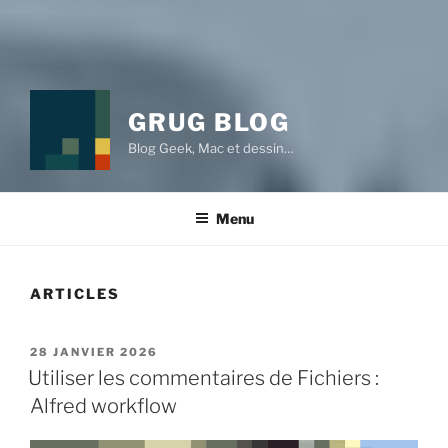
GRUG BLOG
Blog Geek, Mac et dessin…
Menu
ARTICLES
PUBLIÉ
28 JANVIER 2026
LE
Utiliser les commentaires de Fichiers :
Alfred workflow