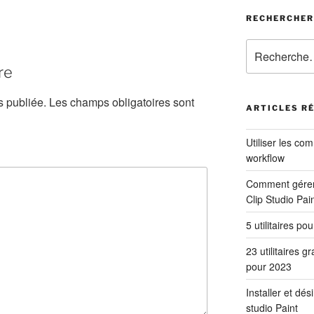
RECHERCHER
Recherche
pour
re
:
s publiée.
Les champs obligatoires sont
ARTICLES R
Utiliser les co
workflow
Comment gérer 
Clip Studio Pai
5 utilitaires po
23 utilitaires g
pour 2023
Installer et dés
studio Paint