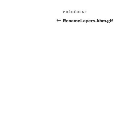
Navigation
Article
PRÉCÉDENT
de
précédent
RenameLayers-kbm.gif
l’article