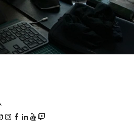
X
don
stagram
Instagram
Facebook
LinkedIn
YouTube
Twitch