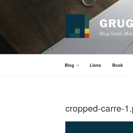
Aller
au
contenu
GRUG
principal
Blog Geek, Mac
Blog
Liens
Book
cropped-carre-1