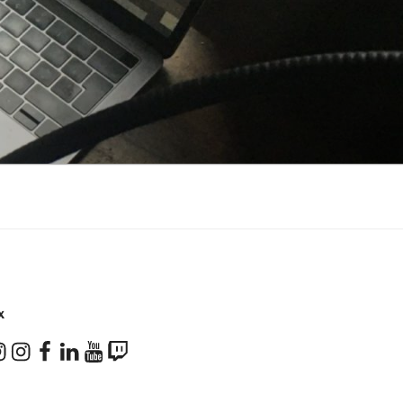
X
don
stagram
Instagram
Facebook
LinkedIn
YouTube
Twitch