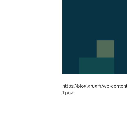
https://blog.grug.fr/wp-conte
1.png