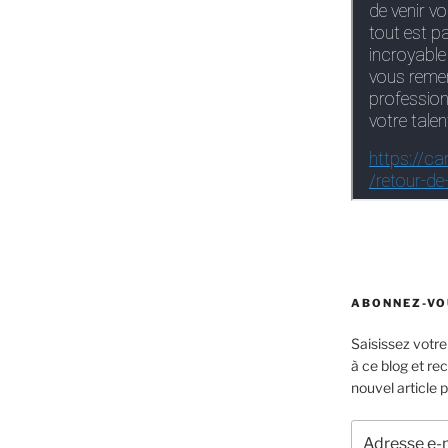
ABONNEZ-VOU
Saisissez votr
à ce blog et re
nouvel article p
Adresse