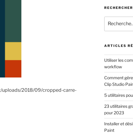
RECHERCHER
Recherche
pour
:
ARTICLES R
Utiliser les co
workflow
Comment gérer 
Clip Studio Pai
nt/uploads/2018/09/cropped-carre-
5 utilitaires po
23 utilitaires g
pour 2023
Installer et dés
Paint