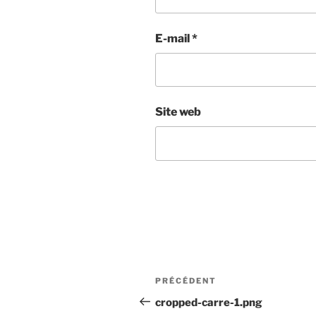
E-mail
*
Site web
Navigation
Article
PRÉCÉDENT
de
précédent
cropped-carre-1.png