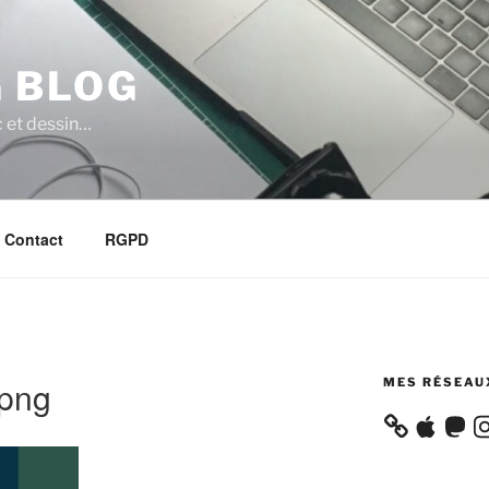
 BLOG
 et dessin…
Contact
RGPD
.png
MES RÉSEAU
Apple
Masto
In