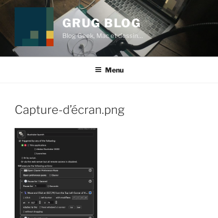
Aller
au
GRUG BLOG
contenu
Blog Geek, Mac et dessin…
principal
Menu
Capture-d’écran.png