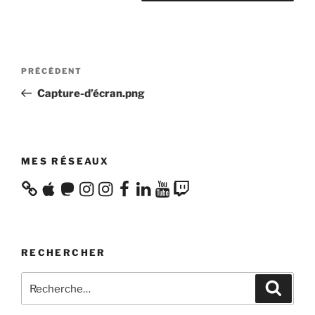
Navigation
Article
PRÉCÉDENT
de
précédent
Capture-d’écran.png
l’article
MES RÉSEAUX
Apple
Mastodon
Instagram
Instagram
Facebook
LinkedIn
YouTube
Twitch
RECHERCHER
Recherche
Recher
pour
: