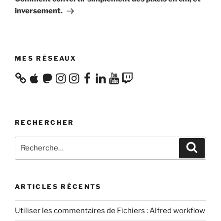
inversement.
MES RÉSEAUX
Apple
Mastodon
Instagram
Instagram
Facebook
LinkedIn
YouTube
Twitch
RECHERCHER
Recherche
Recher
pour
:
ARTICLES RÉCENTS
Utiliser les commentaires de Fichiers : Alfred workflow