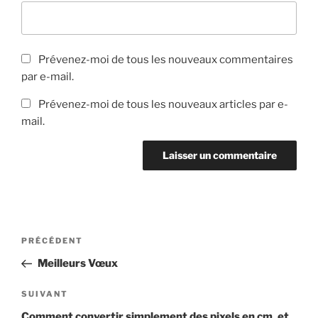
Prévenez-moi de tous les nouveaux commentaires
par e-mail.
Prévenez-moi de tous les nouveaux articles par e-
mail.
Navigation
Article
PRÉCÉDENT
de
précédent
Meilleurs Vœux
l’article
Article
SUIVANT
suivant
Comment convertir simplement des pixels en cm, et