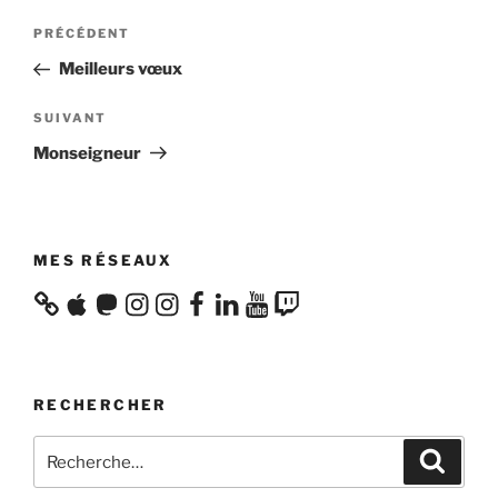
Navigation
Article
PRÉCÉDENT
de
précédent
Meilleurs vœux
l’article
Article
SUIVANT
suivant
Monseigneur
MES RÉSEAUX
Apple
Mastodon
Instagram
Instagram
Facebook
LinkedIn
YouTube
Twitch
RECHERCHER
Recherche
Recher
pour