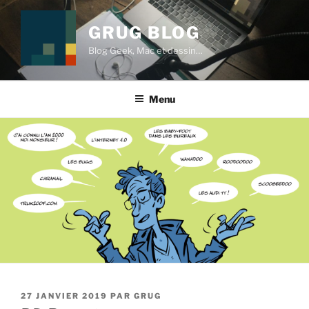
Aller
au
GRUG BLOG
contenu
Blog Geek, Mac et dessin…
principal
Menu
PUBLIÉ
27 JANVIER 2019
PAR
GRUG
LE