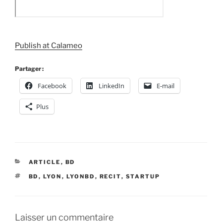
Publish at Calameo
Partager :
Facebook
LinkedIn
E-mail
Plus
CATÉGORIES
ARTICLE
,
BD
ÉTIQUETTES
BD
,
LYON
,
LYONBD
,
RECIT
,
STARTUP
Laisser un commentaire