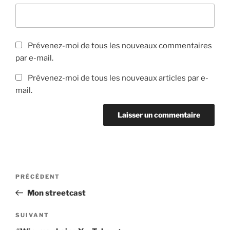
Prévenez-moi de tous les nouveaux commentaires
par e-mail.
Prévenez-moi de tous les nouveaux articles par e-
mail.
Navigation
Article
PRÉCÉDENT
de
précédent
Mon streetcast
l’article
Article
SUIVANT
suivant