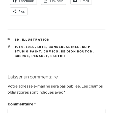
Facebook
LinkedIn
E-mail
Plus
CATÉGORIES
BD
,
ILLUSTRATION
ÉTIQUETTES
1914
,
1916
,
1918
,
BANDEDESSINEE
,
CLIP
STUDIO PAINT
,
COMICS
,
DE DION BOUTON
,
GUERRE
,
RENAULT
,
SKETCH
Laisser un commentaire
Votre adresse e-mail ne sera pas publiée.
Les champs
obligatoires sont indiqués avec
*
Commentaire
*