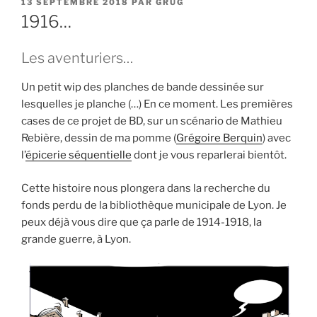
PUBLIÉ
13 SEPTEMBRE 2018
PAR
GRUG
LE
1916…
Les aventuriers…
Un petit wip des planches de bande dessinée sur
lesquelles je planche (…) En ce moment. Les premières
cases de ce projet de BD, sur un scénario de Mathieu
Rebière, dessin de ma pomme (
Grégoire Berquin
) avec
l’
épicerie séquentielle
dont je vous reparlerai bientôt.
Cette histoire nous plongera dans la recherche du
fonds perdu de la bibliothèque municipale de Lyon. Je
peux déjà vous dire que ça parle de 1914-1918, la
grande guerre, à Lyon.