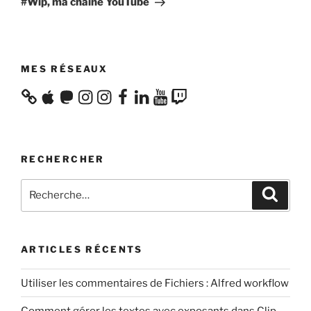
#Wip, ma chaine YouTube
MES RÉSEAUX
Apple
Mastodon
Instagram
Instagram
Facebook
LinkedIn
YouTube
Twitch
RECHERCHER
Recherche
Recher
pour
:
ARTICLES RÉCENTS
Utiliser les commentaires de Fichiers : Alfred workflow
Comment gérer les textes avec exposants dans Clip