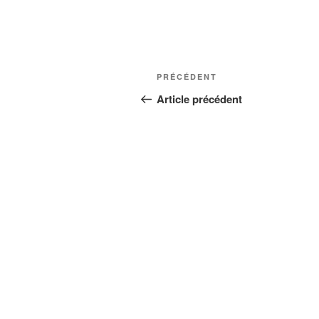
Navigation
Article
PRÉCÉDENT
de
précédent
Article précédent
l’article