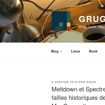
Aller
au
contenu
GRUG
principal
Blog Geek, Mac
Blog
Liens
Book
PUBLIÉ
8 JANVIER 2018
PAR
GRUG
LE
Meltdown et Spectre 
failles historiques 