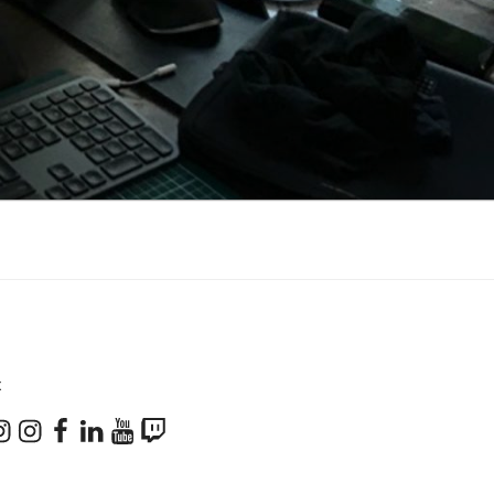
X
don
stagram
Instagram
Facebook
LinkedIn
YouTube
Twitch