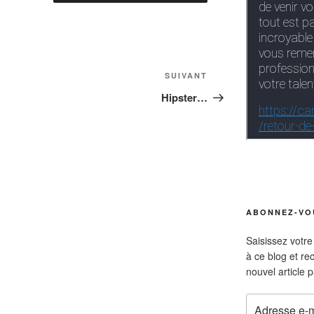
Article
SUIVANT
suivant
Hipster…
ABONNEZ-VOU
Saisissez votr
à ce blog et re
nouvel article p
Adresse