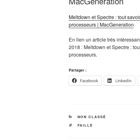
MacGeneration
Meltdown et Spectre : tout savoir
processeurs | MacGeneration
En lien un article trés intéressan
2018 : Meltdown et Spectre : tout
processeurs.
Partager :
Facebook
LinkedIn
CATÉGORIES
NON CLASSÉ
ÉTIQUETTES
FAILLE