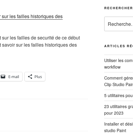
RECHERCHER
 sur les failles historiques des
Recherche
pour
:
t sur les failles de securité de ce début
 savoir sur les failles historiques des
ARTICLES R
Utiliser les co
workflow
E-mail
Plus
Comment gérer 
Clip Studio Pai
5 utilitaires po
23 utilitaires g
pour 2023
Installer et dés
studio Paint