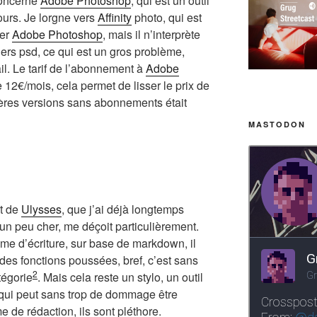
concerne
Adobe Photoshop
, qui est un outil
jours. Je lorgne vers
Affinity
photo, qui est
cer
Adobe Photoshop
, mais il n’interprète
iers psd, ce qui est un gros problème,
il. Le tarif de l’abonnement à
Adobe
e 12€/mois, cela permet de lisser le prix de
nières versions sans abonnements était
MASTODON
t de
Ulysses
, que j’ai déjà longtemps
à un peu cher, me déçoit particulièrement.
me d’écriture, sur base de markdown, il
des fonctions poussées, bref, c’est sans
2
tégorie
. Mais cela reste un stylo, un outil
, qui peut sans trop de dommage être
de rédaction, ils sont pléthore.