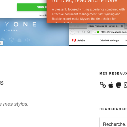
MES RÉSEAU
ts
Apple
Masto
In
e mes stylos.
RECHERCHER
Recherche
pour