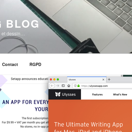
 BLOG
 et dessin…
Contact
RGPD