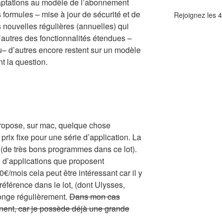
daptations au modèle de l’abonnement
formules – mise à jour de sécurité et de
Rejoignez les 
 nouvelles régulières (annuelles) qui
’autres des fonctionnalités étendues –
– d’autres encore restent sur un modèle
nt la question.
opose, sur mac, quelque chose
prix fixe pour une série d’application. La
lle (de très bons programmes dans ce lot).
e d’applications que proposent
0€/mois cela peut être intéressant car il y
éférence dans le lot, (dont Ulysses,
llonge régulièrement.
Dans mon cas
inent, car je possède déjà une grande