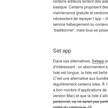
certains éditeurs tentent des a
basique. Certains proposent des 
maintenance gratuite et versions
nécessitent de repayer l’app – d
service hébergement ou contenu
“traditionnel”, mais tous se pose
Set app
Dans ces alternatives,
Setapp
pr
d’intéressant : un abonnement à 
liste est longue, la liste est be
C’est une alternative aux bundl
régulièrement certains sites. À 1
a bon nombre d’applications de r
version Mac) et que la liste s’a
personnel, ce ne serait pas pert
partie du catalogue. 😉