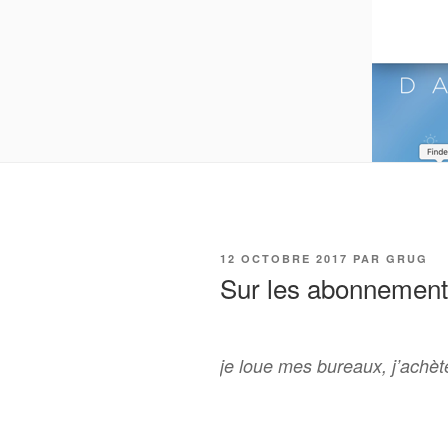
PUBLIÉ
12 OCTOBRE 2017
PAR
GRUG
LE
Sur les abonnemen
je loue mes bureaux, j’achèt