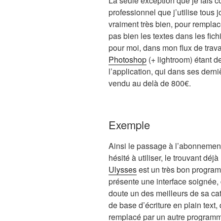
La seule exception que je fais 
professionnel que j’utilise tous 
vraiment très bien, pour rempla
pas bien les textes dans les fich
pour moi, dans mon flux de trava
Photoshop
(+ lightroom) étant d
l’application, qui dans ses der
vendu au delà de 800€.
Exemple
Ainsi le passage à l’abonnemen
hésité à utiliser, le trouvant déj
Ulysses
est un très bon program
présente une interface soignée, 
doute un des meilleurs de sa ca
de base d’écriture en plain text
remplacé par un autre programme 