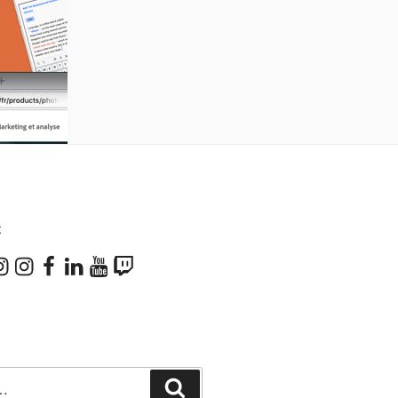
X
don
stagram
Instagram
Facebook
LinkedIn
YouTube
Twitch
Recherche