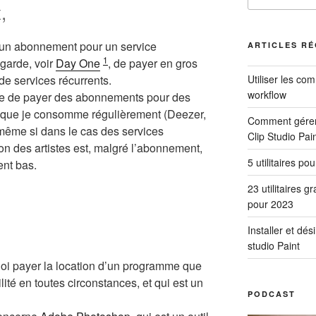
,
:
un abonnement pour un service
ARTICLES R
1
garde, voir
Day One
, de payer en gros
Utiliser les co
de services récurrents.
workflow
ue de payer des abonnements pour des
u que je consomme régulièrement (Deezer,
Comment gérer 
 même si dans le cas des services
Clip Studio Pai
on des artistes est, malgré l’abonnement,
5 utilitaires po
nt bas.
23 utilitaires g
pour 2023
Installer et dés
studio Paint
uoi payer la location d’un programme que
ilité en toutes circonstances, et qui est un
PODCAST