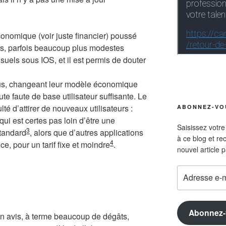
nomique (voir juste financier) poussé
ons, parfois beaucoup plus modestes
els sous IOS, et il est permis de douter
nus, changeant leur modèle économique
te faute de base utilisateur suffisante. Le
lté d’attirer de nouveaux utilisateurs :
ABONNEZ-VOU
 qui est certes pas loin d’être une
Saisissez votr
3
standard
, alors que d’autres applications
à ce blog et re
4
, pour un tarif fixe et moindre
.
nouvel article p
Adresse
e-
mail
Abonnez-
on avis, à terme beaucoup de dégâts,