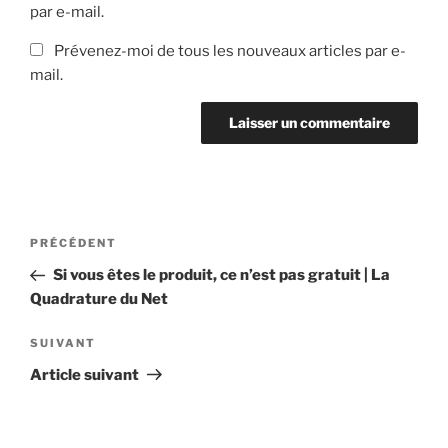
par e-mail.
Prévenez-moi de tous les nouveaux articles par e-
mail.
Navigation
Article
PRÉCÉDENT
de
précédent
Si vous êtes le produit, ce n’est pas gratuit | La
l’article
Quadrature du Net
Article
SUIVANT
suivant
Article suivant