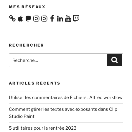
MES RÉSEAUX
Apple
Mastodon
Instagram
Instagram
Facebook
LinkedIn
YouTube
Twitch
RECHERCHER
Recherche
Recher
pour
:
ARTICLES RÉCENTS
Utiliser les commentaires de Fichiers : Alfred workflow
Comment gérer les textes avec exposants dans Clip
Studio Paint
5 utilitaires pour la rentrée 2023