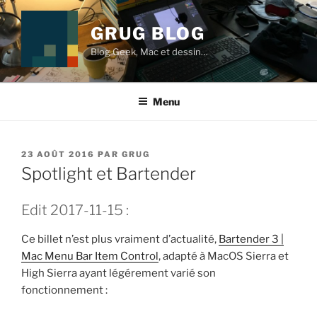
Aller
au
GRUG BLOG
contenu
Blog Geek, Mac et dessin…
principal
Menu
PUBLIÉ
23 AOÛT 2016
PAR
GRUG
LE
Spotlight et Bartender
Edit 2017-11-15 :
Ce billet n’est plus vraiment d’actualité,
Bartender 3 |
Mac Menu Bar Item Control
, adapté à MacOS Sierra et
High Sierra ayant légérement varié son
fonctionnement :