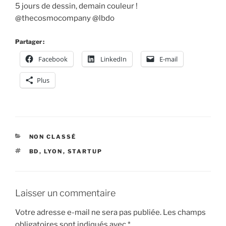
5 jours de dessin, demain couleur !
@thecosmocompany @lbdo
Partager :
Facebook
LinkedIn
E-mail
Plus
CATÉGORIES
NON CLASSÉ
ÉTIQUETTES
BD
,
LYON
,
STARTUP
Laisser un commentaire
Votre adresse e-mail ne sera pas publiée.
Les champs
obligatoires sont indiqués avec
*