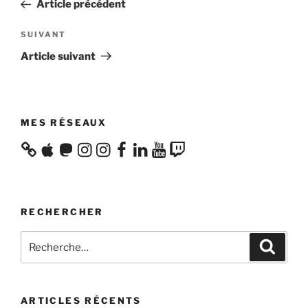
précédent
Article précédent
l’article
Article
SUIVANT
suivant
Article suivant
MES RÉSEAUX
Apple
Mastodon
Instagram
Instagram
Facebook
LinkedIn
YouTube
Twitch
RECHERCHER
Recherche
Recher
pour
:
ARTICLES RÉCENTS