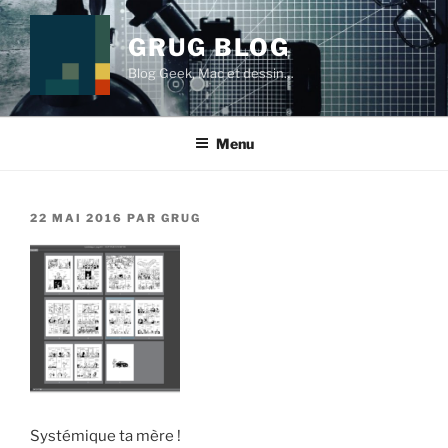
Aller
au
GRUG BLOG
contenu
Blog Geek, Mac et dessin…
principal
Menu
PUBLIÉ
22 MAI 2016
PAR
GRUG
LE
Systémique ta mère !