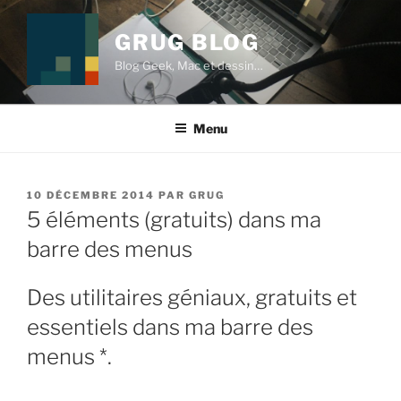
Aller
au
GRUG BLOG
contenu
Blog Geek, Mac et dessin…
principal
Menu
PUBLIÉ
10 DÉCEMBRE 2014
PAR
GRUG
LE
5 éléments (gratuits) dans ma
barre des menus
Des utilitaires géniaux, gratuits et
essentiels dans ma barre des
menus *.