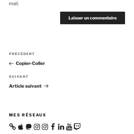
mail.
Navigation
Article
PRÉCÉDENT
de
précédent
Copier-Coller
l’article
Article
SUIVANT
suivant
Article suivant
MES RÉSEAUX
Apple
Mastodon
Instagram
Instagram
Facebook
LinkedIn
YouTube
Twitch