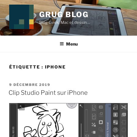
Aller
au
GRUG BLOG
contenu
Blog Geek, Mac et dessin…
principal
Menu
ÉTIQUETTE :
IPHONE
PUBLIÉ
9 DÉCEMBRE 2019
LE
Clip Studio Paint sur iPhone