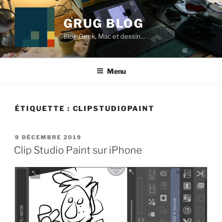
Aller
au
GRUG BLOG
contenu
Blog Geek, Mac et dessin…
principal
Menu
ÉTIQUETTE :
CLIPSTUDIOPAINT
PUBLIÉ
9 DÉCEMBRE 2019
LE
Clip Studio Paint sur iPhone